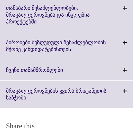
expand.
More
თანაბარი შესაძლებლობები,
information
მრავალფეროვნება და ინკლუზია
available.
Click
პროექტებში
to
expand.
More
პირობები შეზღუდული შესაძლებლობის
information
Click
მქონე კანდიდატებისთვის
available.
to
expand.
More
Click
ჩვენი თანამშრომლები
information
to
available.
expand.
More
მრავალფეროვნების კვირა ბრიტანეთის
information
Click
საბჭოში
available.
to
expand.
More
information
Share this
available.