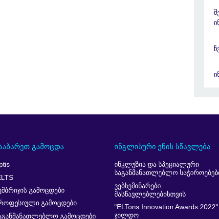
შ
ი
ჩ
ი
ააბარეთ გამოცდა
ინგლისური ენის სწავლება
ptis
ინკლუზია და სპეციალური
საგანმანათლებლო საჭიროებებ
ELTS
ვებსემინარები
ემბრიჯის გამოცდები
მასწავლებლებისთვის
როფესიული გამოცდები
"ELTons Innovation Awards 2022"
ჯილდო
აგანმანათლებლო გამოცდები