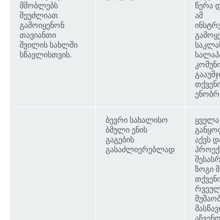
მშობლებს
წერა დ
შეუძლიათ
ამ
გამოიყენონ
ინსტრ
თავიანთი
გამოყ
შვილის სახლში
საკლა
სწავლისთვის.
სალაპ
კომუნ
გააუმჯ
თქვენი
ენობრი
ბევრი სახალისო
ყველა
ბმული ენის
განყო
გაგების
აქვს დ
გასაძლიერებლად
პროექ
შესას
ზოგი 
თქვენ
რვეულ
მუშაობ
მასწა
აჩვენო